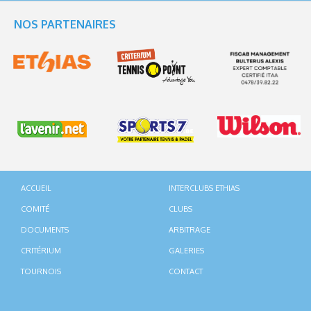
NOS PARTENAIRES
ACCUEIL
INTERCLUBS ETHIAS
COMITÉ
CLUBS
DOCUMENTS
ARBITRAGE
CRITÉRIUM
GALERIES
TOURNOIS
CONTACT